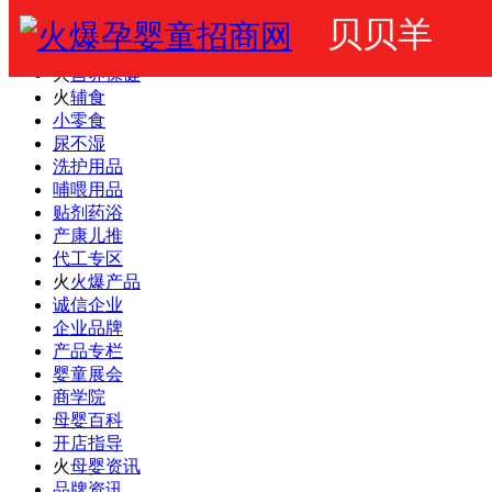
贝贝羊
火爆婴童网
婴幼儿奶粉
火
营养保健
火
辅食
小零食
尿不湿
洗护用品
哺喂用品
贴剂药浴
产康儿推
代工专区
火
火爆产品
诚信企业
企业品牌
产品专栏
婴童展会
商学院
母婴百科
开店指导
火
母婴资讯
品牌资讯