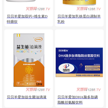
贝贝羊爱加双钙+维生素D
贝贝羊爱加乳铁蛋白调制羊
特膳饮
乳粉
贝贝羊爱加益生菌油滴液
贝贝羊爱加DHA脑多肽磷
脂酰丝氨酸饮料