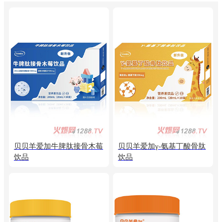
贝贝羊爱加牛脾肽接骨木莓
贝贝羊爱加γ-氨基丁酸骨肽
饮品
饮品