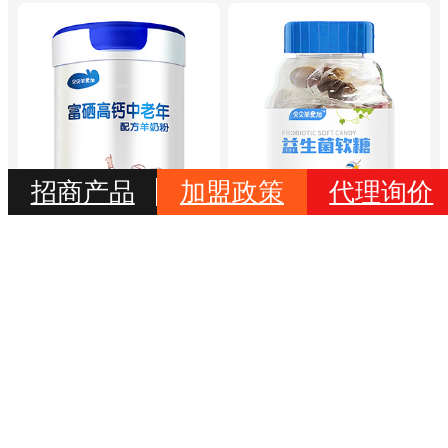
招商产品
加盟政策
代理询价
贝贝羊爱加富硒高钙中老年
贝贝羊爱加益生菌软糖
配方羊奶粉